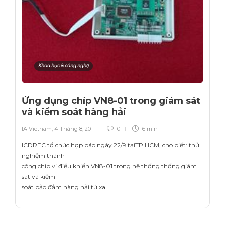
Khoa học & công nghệ
Ứng dụng chíp VN8-01 trong giám sát
và kiểm soát hàng hải
IA Vietnam
,
4 Tháng 8, 2011
0
6 min
ICDREC tổ chức họp báo ngày 22/9 tạiTP.HCM, cho biết: thử
nghiệm thành
công chip vi điều khiển VN8-01 trong hệ thống thống giám
sát và kiểm
soát bảo đảm hàng hải từ xa