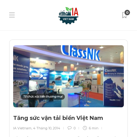
0
Tổ chức xúc tiến thương mại
Tăng sức vận tải biển Việt Nam
IA Vietnam
,
4 Tháng 10, 2014
0
6 min