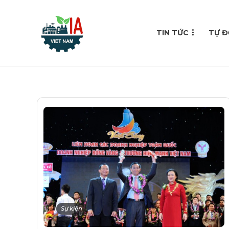
TIN TỨC
TỰ Đ
Sự kiện