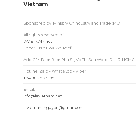
Vietnam
Sponsored by: Ministry Of Industry and Trade (MOIT)
All rights reserved of
IAVIETNAM.net
Editor: Tran Hoai An, Prof
Add: 224 Dien Bien Phu St, Vo Thi Sau Ward, Dist 3, HCMC
Hotline: Zalo - WhatsApp - Viber
+84 903 903 199
Email:
info@iavietnam.net
iavietnam.nguyen@gmail.com