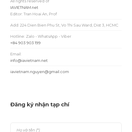
All rights reserved of
IAVIETNAM.net
Editor: Tran Hoai An, Prof
Add: 224 Dien Bien Phu St, Vo Thi Sau Ward, Dist 3, HCMC
Hotline: Zalo - WhatsApp - Viber
+84 903 903 199
Email:
info@iavietnam.net
iavietnam.nguyen@gmail.com
Đăng ký nhận tạp chí