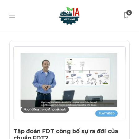
0
Hoạt động trong & ngoài nước
Tập đoàn FDT công bố sự ra đời của
chuẩn FDT2