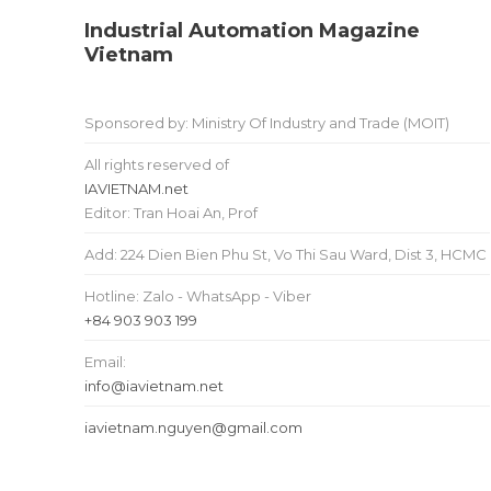
Industrial Automation Magazine
Vietnam
Sponsored by: Ministry Of Industry and Trade (MOIT)
All rights reserved of
IAVIETNAM.net
Editor: Tran Hoai An, Prof
Add: 224 Dien Bien Phu St, Vo Thi Sau Ward, Dist 3, HCMC
Hotline: Zalo - WhatsApp - Viber
+84 903 903 199
Email:
info@iavietnam.net
iavietnam.nguyen@gmail.com