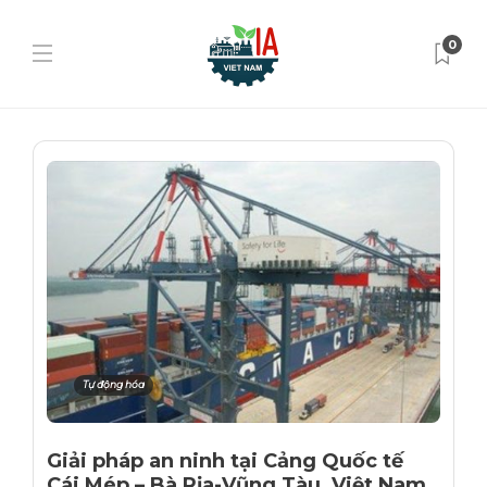
0
Tự động hóa
Giải pháp an ninh tại Cảng Quốc tế
Cái Mép – Bà Rịa-Vũng Tàu, Việt Nam