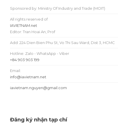
Sponsored by: Ministry Of Industry and Trade (MOIT)
All rights reserved of
IAVIETNAM.net
Editor: Tran Hoai An, Prof
Add: 224 Dien Bien Phu St, Vo Thi Sau Ward, Dist 3, HCMC
Hotline: Zalo - WhatsApp - Viber
+84 903 903 199
Email:
info@iavietnam.net
iavietnam.nguyen@gmail.com
Đăng ký nhận tạp chí