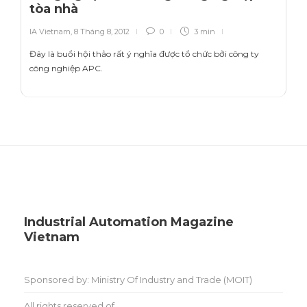
tòa nhà
IA Vietnam
,
8 Tháng 8, 2012
0
3 min
Đây là buổi hội thảo rất ý nghĩa được tổ chức bởi công ty
công nghiệp APC.
Industrial Automation Magazine
Vietnam
Sponsored by: Ministry Of Industry and Trade (MOIT)
All rights reserved of