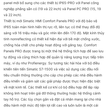
panel mới bổ sung cho các thiết bị IP65-PRO với Panel công
nghiệp phẳng sẵn có (19 và 22 inch) và Panel PC PRO (15, 19
và 22 inch).
Thiết bị mới Simatic HMI Comfort Panels PRO với độ bảo vệ
IP65 toàn màn hình hiển thị rực rỡ, liên tục có thể thay đổi độ
sáng với 16 triệu màu và góc nhìn lên đến 170 độ. Mặt kính thủy
tinh nonreflecting có thiết kế hiện đại với bề mặt chống xước,
chống hóa chất cho phép hoạt động với găng tay. Comfort
Panels PRO được trang bị một thẻ hệ thống tích hợp để sao lưu
tự động và cũng thích hợp để quản lý năng lượng trực tiếp trên
máy, ví dụ như Profienergy. Sự tương tác hài hòa với bộ điều
khiển tiên tiến Simatic S7-1500 và việc sử dụng các đầu nối
tiêu chuẩn thông thường cho cáp cho phép các nhà điều hành
điều khiển và giám sát các giải pháp được thực hiện đặc biệt
về mặt kinh tế. Các thiết kế cơ khí có bộ điều hợp để lắp ráp
không linh hoạt trên giá đỡ thông thường hoặc hệ thống cánh
tay hỗ trợ. Các tùy chọn gắn và đặt cá nhân mang lại cho nhà
điều hành một mức độ tiện lợi rất cao và luôn luôn là một cái