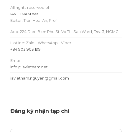
All rights reserved of
IAVIETNAM.net
Editor: Tran Hoai An, Prof
Add: 224 Dien Bien Phu St, Vo Thi Sau Ward, Dist 3, HCMC
Hotline: Zalo - WhatsApp - Viber
+84 903 903 199
Email:
info@iavietnam.net
iavietnam.nguyen@gmail.com
Đăng ký nhận tạp chí