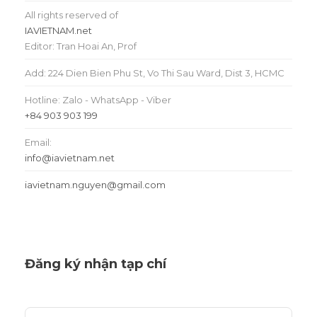
All rights reserved of
IAVIETNAM.net
Editor: Tran Hoai An, Prof
Add: 224 Dien Bien Phu St, Vo Thi Sau Ward, Dist 3, HCMC
Hotline: Zalo - WhatsApp - Viber
+84 903 903 199
Email:
info@iavietnam.net
iavietnam.nguyen@gmail.com
Đăng ký nhận tạp chí