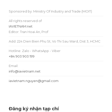
Sponsored by: Ministry Of Industry and Trade (MOIT)
All rights reserved of
IAVIETNAM.net
Editor: Tran Hoai An, Prof
Add: 224 Dien Bien Phu St, Vo Thi Sau Ward, Dist 3, HCMC
Hotline: Zalo - WhatsApp - Viber
+84 903 903 199
Email:
info@iavietnam.net
iavietnam.nguyen@gmail.com
Đăng ký nhận tạp chí