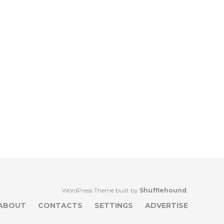
WordPress Theme built by
Shufflehound
.
ABOUT
CONTACTS
SETTINGS
ADVERTISE