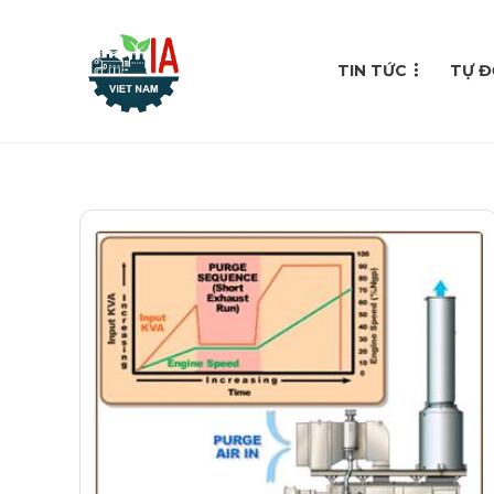
TIN TỨC
TỰ Đ