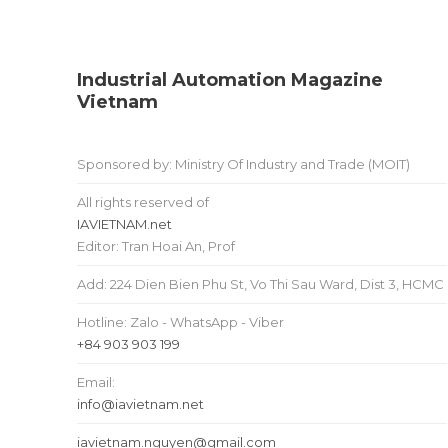
Industrial Automation Magazine
Vietnam
Sponsored by: Ministry Of Industry and Trade (MOIT)
All rights reserved of
IAVIETNAM.net
Editor: Tran Hoai An, Prof
Add: 224 Dien Bien Phu St, Vo Thi Sau Ward, Dist 3, HCMC
Hotline: Zalo - WhatsApp - Viber
+84 903 903 199
Email:
info@iavietnam.net
iavietnam.nguyen@gmail.com