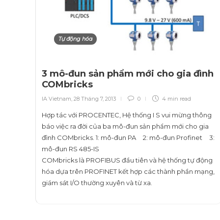
Tự động hóa
3 mô-đun sản phẩm mới cho gia đình
COMbricks
IA Vietnam
,
28 Tháng 7, 2013
0
4 min
read
Hợp tác với PROCENTEC, Hệ thống I S vui mừng thông
báo việc ra đời của ba mô-đun sản phẩm mới cho gia
đình COMbricks. 1: mô-đun PA 2: mô-đun Profinet 3:
mô-đun RS 485-IS
COMbricks là PROFIBUS đầu tiên và hệ thống tự động
hóa dựa trên PROFINET kết hợp các thành phần mạng,
giám sát I/O thường xuyên và từ xa.