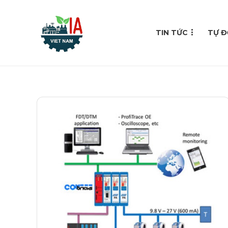
TIN TỨC
TỰ Đ