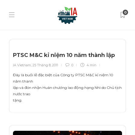
0
PTSC M&C kỉ niệm 10 năm thành lập
IA Vietnam
,
25 Tháng 8, 2011
0
4 min
Đây là buổi lễ đặc biệt của Công ty PTSC M&C kỉ niệm 10
năm thành
lập và đón nhận Huân chương lao động hạng Nhì do Chủ tịch
nước trao
tặng.