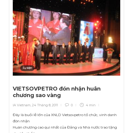
Sự kiện
VIETSOVPETRO đón nhận huân
chương sao vàng
IA Vietnam
,
24 Tháng 8, 2011
0
4 min
Đây là buổi lễ lớn của XNLD Vietsovpetro tố chức, vinh danh
đón nhận
Huân chương cao quí nhất của Đảng và Nhà nước trao tặng