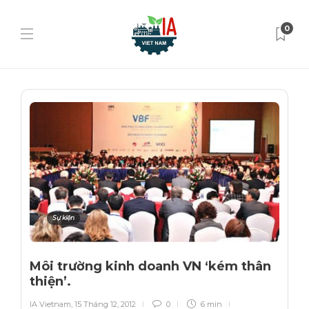
0
Sự kiện
Môi trường kinh doanh VN ‘kém thân
thiện’.
IA Vietnam
,
15 Tháng 12, 2012
0
6 min