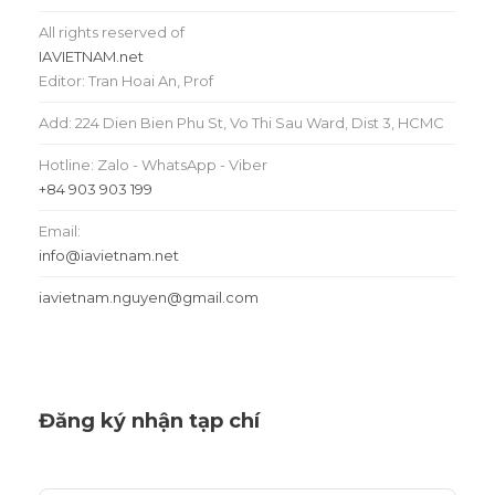
All rights reserved of
IAVIETNAM.net
Editor: Tran Hoai An, Prof
Add: 224 Dien Bien Phu St, Vo Thi Sau Ward, Dist 3, HCMC
Hotline: Zalo - WhatsApp - Viber
+84 903 903 199
Email:
info@iavietnam.net
iavietnam.nguyen@gmail.com
Đăng ký nhận tạp chí