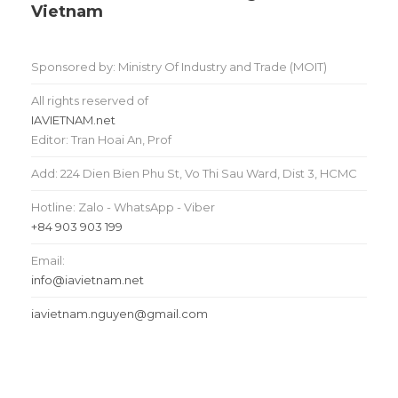
Vietnam
Sponsored by: Ministry Of Industry and Trade (MOIT)
All rights reserved of
IAVIETNAM.net
Editor: Tran Hoai An, Prof
Add: 224 Dien Bien Phu St, Vo Thi Sau Ward, Dist 3, HCMC
Hotline: Zalo - WhatsApp - Viber
+84 903 903 199
Email:
info@iavietnam.net
iavietnam.nguyen@gmail.com