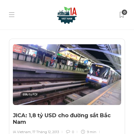
0
Đầu tư FDI
JICA: 1,8 tỷ USD cho đường sắt Bắc
Nam
IA Vietnam
,
17 Tháng 12, 2013
0
9 min