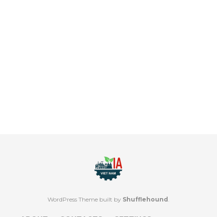
WordPress Theme built by
Shufflehound
.