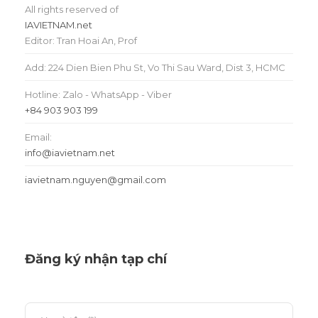
All rights reserved of
IAVIETNAM.net
Editor: Tran Hoai An, Prof
Add: 224 Dien Bien Phu St, Vo Thi Sau Ward, Dist 3, HCMC
Hotline: Zalo - WhatsApp - Viber
+84 903 903 199
Email:
info@iavietnam.net
iavietnam.nguyen@gmail.com
Đăng ký nhận tạp chí