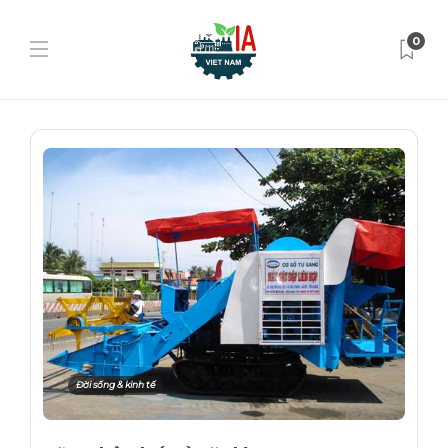
0
Đời sống & kinh tế