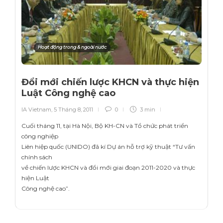
Hoạt động trong & ngoài nước
Đổi mới chiến lược KHCN và thực hiện
Luật Công nghệ cao
IA Vietnam
,
5 Tháng 8, 2011
0
3 min
Cuối tháng 11, tại Hà Nội, Bộ KH-CN và Tổ chức phát triển
công nghiệp
Liên hiệp quốc (UNIDO) đã kí Dự án hỗ trợ kỹ thuật “Tư vấn
chính sách
về chiến lược KHCN và đổi mới giai đoạn 2011-2020 và thực
hiện Luật
Công nghệ cao”.