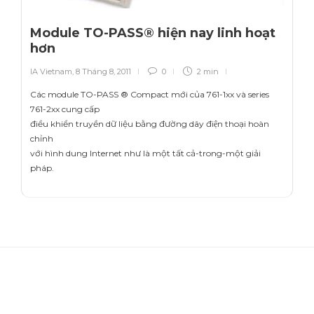
Module TO-PASS® hiện nay linh hoạt
hơn
IA Vietnam
,
8 Tháng 8, 2011
0
2 min
Các module TO-PASS ® Compact mới của 761-1xx và series
761-2xx cung cấp
điều khiển truyền dữ liệu bằng đường dây điện thoại hoàn
chỉnh
với hình dung Internet như là một tất cả-trong-một giải
pháp.