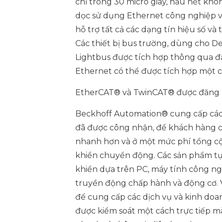
chỉ trong 30 micro giây, hầu hết khô
dọc sử dụng Ethernet công nghiệp v
hỗ trợ tất cả các dạng tín hiệu số và
Các thiết bị bus trường, dùng cho 
Lightbus được tích hợp thông qua đầ
Ethernet có thể được tích hợp một 
EtherCAT® và TwinCAT® được đăng 
Beckhoff Automation® cung cấp các
đã được công nhận, để khách hàng có
nhanh hơn và ở một mức phí tổng cộ
khiển chuyển động. Các sản phẩm t
khiển dựa trên PC, máy tính công ngh
truyền động chấp hành và động cơ. Vớ
để cung cấp các dịch vụ và kinh doa
được kiểm soát một cách trực tiếp 