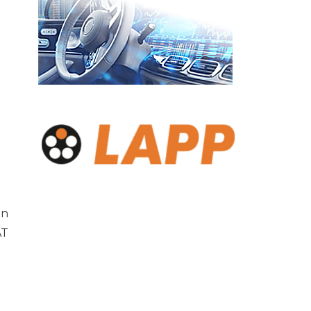
ản
AT