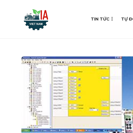
TIN TỨC
TỰ Đ