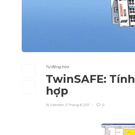
Tự động hóa
TwinSAFE: Tính
hợp
IA Vietnam
,
5 Tháng 8, 2011
0