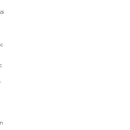
ời
ợc
c
p
án