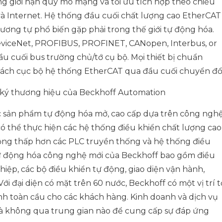
ng giới hạn quy mô mạng và tối ưu tích hợp theo chiều
à Internet. Hệ thống đầu cuối chất lượng cao EtherCAT
 tương tự phổ biến gặp phải trong thế giới tự động hóa.
DeviceNet, PROFIBUS, PROFINET, CANopen, Interbus, or
u cuối bus trường chủ/tớ cụ bộ. Mọi thiết bị chuẩn
cách cục bộ hệ thống EtherCAT qua đầu cuối chuyển đổi
ký thương hiệu của Beckhoff Automation
 sản phẩm tự động hóa mở, cao cấp dựa trên công ngh
 thể thực hiện các hệ thống điều khiển chất lượng cao
ng thấp hơn các PLC truyền thống và hệ thống điều
ự động hóa công nghệ mới của Beckhoff bao gồm điều
iệp, các bộ điều khiển tự động, giao diện vận hành,
i đại diện có mặt trên 60 nước, Beckhoff có một vị trí t
nh toàn cầu cho các khách hàng. Kinh doanh và dịch vụ
mà không qua trung gian nào để cung cấp sự đáp ứng