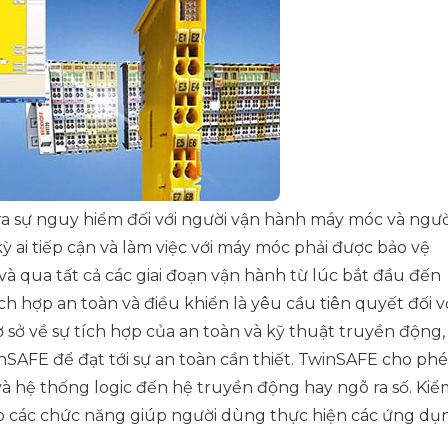
 ra sự nguy hiểm đối với người vận hành máy móc và ngườ
kỳ ai tiếp cận và làm việc với máy móc phải được bảo vệ
và qua tất cả các giai đoạn vận hành từ lúc bắt đầu đến
ch hợp an toàn và điều khiển là yêu cầu tiên quyết đối v
ơ sở về sự tích hợp của an toàn và kỹ thuật truyền động,
nSAFE để đạt tới sự an toàn cần thiết. TwinSAFE cho ph
và hệ thống logic đến hệ truyền động hay ngõ ra số. Kiể
ấp các chức năng giúp người dùng thực hiện các ứng dụ