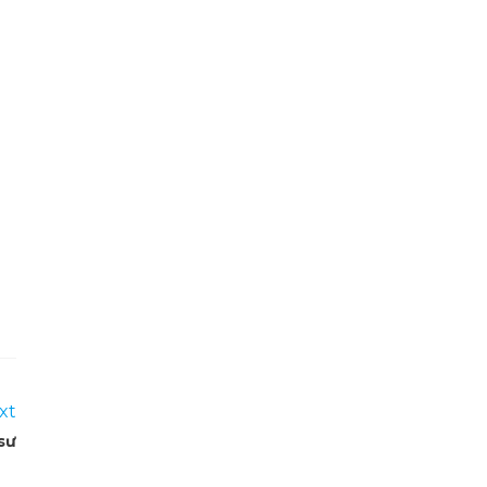
xt
sư