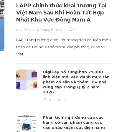
LAPP chính thức khai trương Tại
Nhà 
Việt Nam Sau Khi Hoàn Tất Hợp
liệu
Nhất Khu Vực Đông Nam Á
hiểu
IA VIETNAM
,
6 Tháng 8, 2026
0
IA VIET
LAPP tăng cường cam kết mang đến chuyên môn
Tái cấu
toàn cầu cùng sự hỗ trợ tại địa phương, Định Vị
sự hiểu
Việt…
DigiKey bổ sung hơn 27.000
linh kiện mới vào danh mục sản
phẩm có sẵn và thêm 104 nhà
cung cấp trong Quý 2 năm
2026
0
7
Phân tích thị trường của các
hãng có sản phẩm cung cấp
giải pháp giám sát điện năng