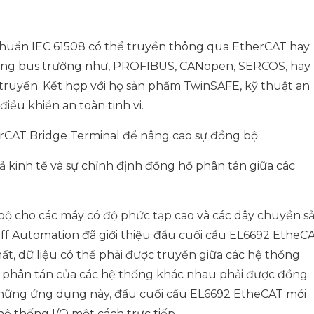
 chuẩn IEC 61508 có thể truyền thông qua EtherCAT hay
hống bus trường như, PROFIBUS, CANopen, SERCOS, hay
truyền. Kết hợp với họ sản phẩm TwinSAFE, kỹ thuật an
iều khiển an toàn tinh vi.
erCAT Bridge Terminal để nâng cao sự đồng bộ
 kinh tế và sự chỉnh định đồng hồ phân tán giữa các
bộ cho các máy có độ phức tạp cao và các dây chuyền s
ff Automation đã giới thiệu đầu cuối cầu EL6692 EtheC
ất, dữ liệu có thể phải được truyền giữa các hệ thống
ồ phân tán của các hệ thống khác nhau phải được đồng
 những ứng dụng này, đầu cuối cầu EL6692 EtheCAT mới
hệ thống I/O một cách trực tiếp.