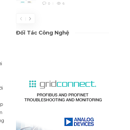
0
6
Đối Tác Công Nghệ
i
ới
ép
m
ng