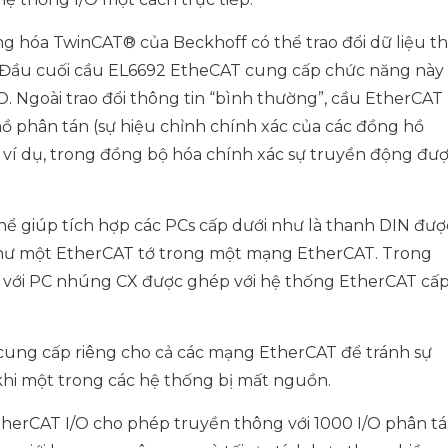
hóa TwinCAT® của Beckhoff có thể trao đổi dữ liệu th
 Đầu cuối cầu EL6692 EtheCAT cung cấp chức năng này
O. Ngoài trao đổi thông tin “bình thường”, cầu EtherCAT
ồ phân tán (sự hiệu chỉnh chính xác của các đồng hồ
 ví dụ, trong đồng bộ hóa chính xác sự truyền động đư
thể giúp tích hợp các PCs cấp dưới như là thanh DIN đượ
hư một EtherCAT tớ trong một mạng EtherCAT. Trong
ối với PC nhúng CX được ghép với hệ thống EtherCAT cấ
ung cấp riêng cho cả các mạng EtherCAT để tránh sự
khi một trong các hệ thống bị mất nguồn.
therCAT I/O cho phép truyền thông với 1000 I/O phân t