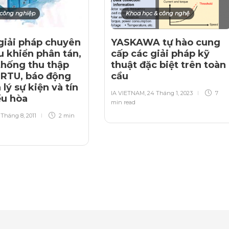
ị công nghiệp
Khoa học & công nghệ
giải pháp chuyên
YASKAWA tự hào cung
u khiển phân tán,
cấp các giải pháp kỹ
thống thu thập
thuật đặc biệt trên toàn
, RTU, báo động
cầu
lý sự kiện và tín
IA VIETNAM
,
24 Tháng 1, 2023
7
ều hòa
min
read
 Tháng 8, 2011
2 min