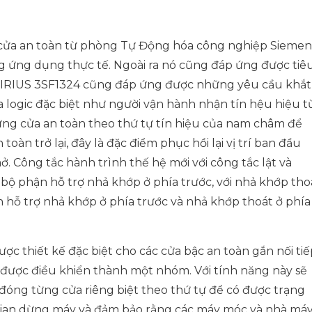
 cửa an toàn từ phòng Tự Động hóa công nghiệp Siemen
ng ứng dụng thực tế. Ngoài ra nó cũng đáp ứng được tiê
 SIRIUS 3SF1324 cũng đáp ứng được những yêu cầu khắt
ra logic đặc biệt như người vận hành nhận tín hệu hiệu t
ng cửa an toàn theo thứ tự tín hiệu của nam châm để
oàn trở lại, đây là đặc điểm phục hồi lại vị trí ban đầu
. Công tắc hành trình thế hệ mới với công tắc lật và
i bộ phận hỗ trợ nhả khớp ở phía trước, với nhả khớp tho
n hỗ trợ nhả khớp ở phía trước và nhả khớp thoát ở phía
ợc thiết kế đặc biệt cho các cửa bậc an toàn gắn nối tiế
ệ được điều khiển thành một nhóm. Với tính năng này sẽ
 đóng từng cửa riêng biệt theo thứ tự để có được trạng
i gian dừng máy và đảm bảo rằng các máy móc và nhà má