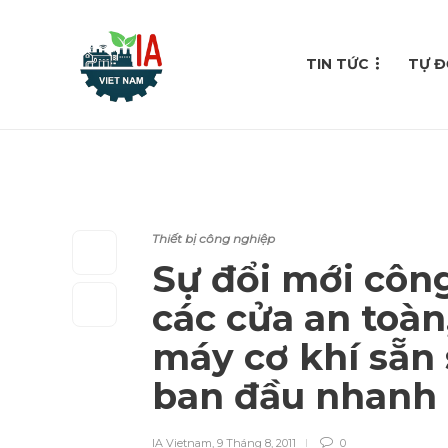
TIN TỨC
TỰ Đ
Thiết bị công nghiệp
Sự đổi mới công
các cửa an toàn
máy cơ khí sẵn 
ban đầu nhanh
IA Vietnam
,
9 Tháng 8, 2011
0