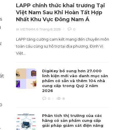
LAPP chính thức khai trương Tại
Nhà 
Việt Nam Sau Khi Hoàn Tất Hợp
liệu
Nhất Khu Vực Đông Nam Á
hiểu
s
u
IA VIETNAM
,
6 Tháng 8, 2026
0
IA VIET
LAPP tăng cường cam kết mang đến chuyên môn
Tái cấu
ừ
toàn cầu cùng sự hỗ trợ tại địa phương, Định Vị
sự hiểu
Việt…
DigiKey bổ sung hơn 27.000
át
linh kiện mới vào danh mục sản
phẩm có sẵn và thêm 104 nhà
cung cấp trong Quý 2 năm
2026
0
8
p
Phân tích thị trường của các
hãng có sản phẩm cung cấp
giải pháp giám sát điện năng
y