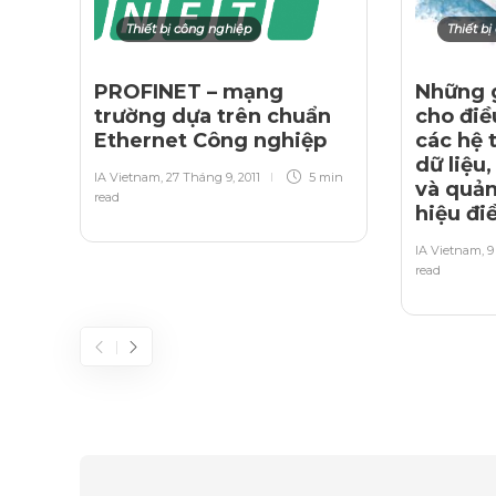
Thiết bị công nghiệp
Thiết b
PROFINET – mạng
Những 
trường dựa trên chuẩn
cho điề
Ethernet Công nghiệp
các hệ 
dữ liệu
IA Vietnam
,
27 Tháng 9, 2011
5 min
và quản 
read
hiệu đi
IA Vietnam
,
9
read