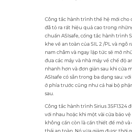
Công tắc hành trình thế hệ mới cho
đã tỏ ra rất hiệu quả cao trong nhữ
chuẩn ASIsafe, cống tắc hành trình
khe về an toàn của SIL 2 /PL và ngõ 
nam châm và ngay lập tức sẽ mở nhữ
đưa các máy và nhà máy về chế độ an t
nhanh hơn và đơn giản sau khi cửa mở
ASIsafe có sẵn trong ba dạng sau: vớ
ở phía trước cũng như cả hai bộ phậ
sau.
Công tắc hành trình Sirius 3SF1324 đư
với nhau hoặc khi một vài cửa bảo v
không cần còn là cần thiết để mở và
thái an toàn. Nó vừa giảm được thờ