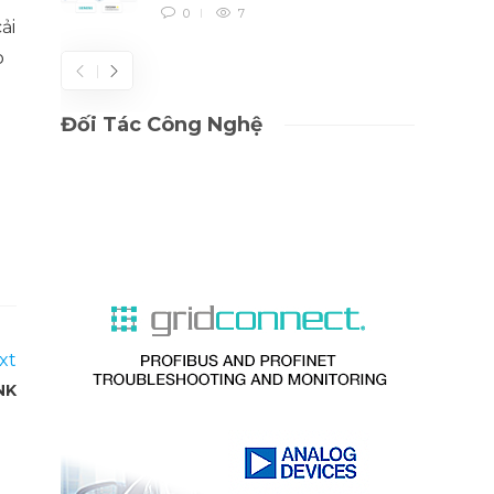
0
7
ải
p
Đối Tác Công Nghệ
xt
INK