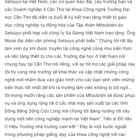
Setsuyo tại Việt Nam, các cơ quan báo đài, các trường bạn và
các Doanh nghiệp ở Cần Thơ tại Khoa Công nghệ Trường Đại
học Cần Thơ đã diễn ra buổi lễ ký kết trao tặng thiết bị giáo
dục công nghiệp tự động hóa của Tập đoàn Mitsubishi do
Setsuyo phối hợp với công ty Sa Giang Việt Nam trao tặng. Ông
Murai đại diện văn phòng Setsuyo phát biểu “ Chúng tôi rất lấy
làm vinh dự khi được truyền tải công nghệ cũng như kiến thức
và nền tảng thiết bị cho các Trường đại học ở Việt Nam nói
chung hay tại Cần Thơ nói riêng, với sự hỗ trợ các giải pháp này
tôi hy vọng nhà trường sẽ khai thác và cập nhật những công
nghệ mới nhằm đưa vào giáo trình cho các bạn sinh viên những
kiến thức tốt nhất để khi ra trường làm việc không bị bỡ ngỡ…
tôi mong muốn rằng các sản phẩm của Mitsubishi sẽ được phục
vụ và ứng dụng rộng rãi ở các nhà máy sản xuất tại các tỉnh
Đồng Bằng Sông Cửu Long mà chúng tôi đang hướng tới xây
dựng một nền công nghiệp mạnh tại Việt Nam”. Tiến sĩ Đỗ Văn
C Hiệu Trưởng nhà trường cam kết “ Đây là một bước ngoặt
trong phương pháp giảng dạy của khoa công nghệ với các