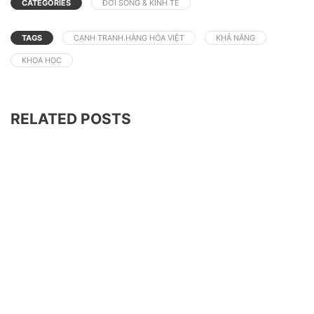
CATEGORIES
ĐỜI SỐNG & KINH TẾ
TAGS
CẠNH TRANH.HÀNG HÓA VIỆT
KHẢ NĂNG
KHOA HỌC
RELATED POSTS