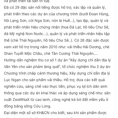
và phát triển tài sản trí tuệ.
Đã có 29 đặc sản nổi tiếng được hỗ trợ, xác lập và quản lý,
phát triển theo các dự án của chương trình (bưởi Đoan Hùng,
hồi Lạng Sơn, cói Nga Sơn, nón lá Huế…), tạo lập, quản lý và
phát triển nhãn hiệu chứng nhận (hoa Đà Lạt, hồ tiêu Chư Sê,
đá Mỹ nghệ Non Nước…), quản lý và phát triển nhãn hiệu tập
thể (chè Thái Nguyên, hồ tiêu Chư Sê..). Có 26 đặc sản được
xem xét hỗ trợ trong năm 2010 như: vải thiều Hải Dương, chè
Shan Tuyết Mộc Châu, chè Tân Cương Thái Nguyên….
Hướng dẫn nghiệm thu cơ sở 1 dự án “Xây dựng chỉ dẫn địa lý
Văn Yên cho sản phảm làng quế”, tổ chức nghiệm thu 2 dự án:
Chương trình chắp cánh thương hiệu, Xây dựng chỉ dẫn địa lý
Lục Ngạn cho sản phẩm vải thiều. Hỗ trợ, đưa các kết quả
nghiên cứu, sáng chế vào thực tiễn, phục vụ lợi ích dân sinh
thông qua các dự án khai thác và áp dụng sáng chế như: sản
xuất ZeolitNaX từ cao lanh, công nghệ kè bờ đất mềm yếu ở
đồng bằng sông Cửu Long.
Đại diện một số sở KH&CN cho biết, sau khi sản phẩm được