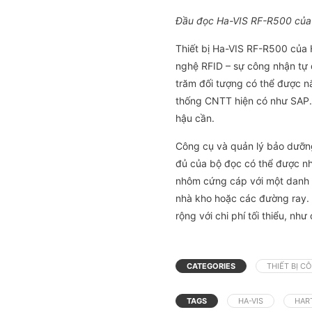
Đầu đọc Ha-VIS RF-R500 củ
Thiết bị Ha-VIS RF-R500 của
nghệ RFID – sự công nhận tự
trăm đối tượng có thể được n
thống CNTT hiện có như SAP. T
hậu cần.
Công cụ và quản lý bảo dưỡng 
đủ của bộ đọc có thể được nhì
nhôm cứng cáp với một danh 
nhà kho hoặc các đường ray. 
rộng với chi phí tối thiểu, n
CATEGORIES
THIẾT BỊ C
TAGS
HA-VIS
HART