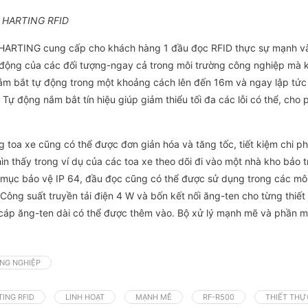
a HARTING RFID
 HARTING cung cấp cho khách hàng 1 đầu đọc RFID thực sự mạnh và
 động của các đối tượng-ngay cả trong môi trường công nghiệp mà
ắm bắt tự động trong một khoảng cách lên đến 16m và ngay lập tức 
ự động nắm bắt tín hiệu giúp giảm thiểu tối đa các lỗi có thể, cho 
toa xe cũng có thể được đơn giản hóa và tăng tốc, tiết kiệm chi ph
n thấy trong ví dụ của các toa xe theo dõi đi vào một nhà kho bảo t
mục bảo vệ IP 64, đầu đọc cũng có thể được sử dụng trong các môi
Công suất truyền tải điện 4 W và bốn kết nối ăng-ten cho từng thiế
hư cáp ăng-ten dài có thể được thêm vào. Bộ xử lý mạnh mẽ và phần m
ÔNG NGHIỆP
ING RFID
LINH HOẠT
MẠNH MẼ
RF-R500
THIẾT THỰ