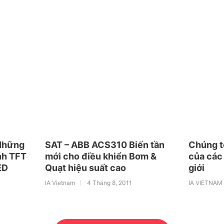
 Những
SAT – ABB ACS310 Biến tần
Chúng tô
nh TFT
mới cho điều khiển Bơm &
của các 
ED
Quạt hiệu suất cao
giới
IA Vietnam
4 Tháng 8, 2011
IA VIETNAM