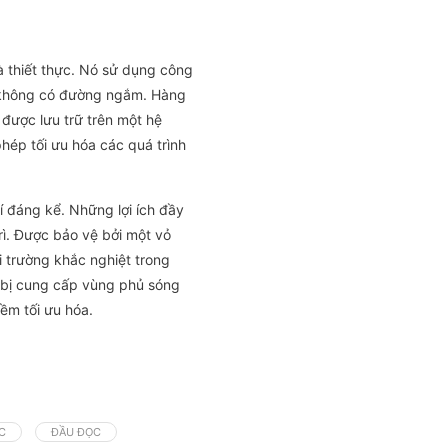
 thiết thực. Nó sử dụng công
 không có đường ngắm. Hàng
được lưu trữ trên một hệ
phép tối ưu hóa các quá trình
í đáng kể. Những lợi ích đầy
rì. Được bảo vệ bởi một vỏ
 trường khắc nghiệt trong
t bị cung cấp vùng phủ sóng
ềm tối ưu hóa.
C
ĐẦU ĐỌC